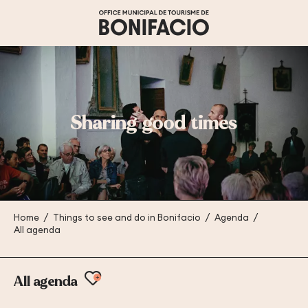
Aller
au
contenu
principal
Sharing good times
Home
Things to see and do in Bonifacio
Agenda
All agenda
Ajouter aux favoris
All agenda