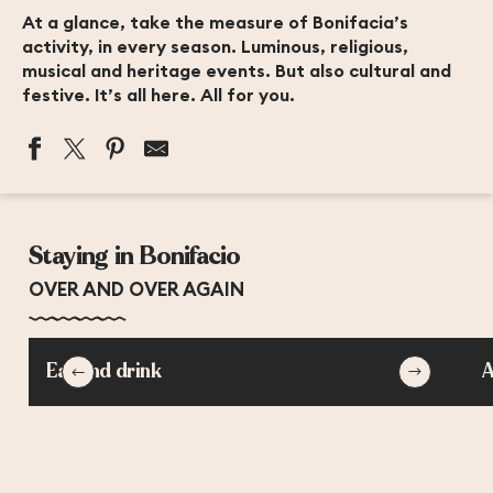
At a glance, take the measure of Bonifacia’s
activity, in every season. Luminous, religious,
musical and heritage events. But also cultural and
festive. It’s all here. All for you.
MARCHÉ DU MARDI MATIN
MARCHÉ DU VENDREDI MATIN
Staying in Bonifacio
EXPOSITION DE L'ARTISTE TANI TELAS
BIENNALE INTERNATIONALE DE BONIFACIO DES ARTS
OVER AND OVER AGAIN
LES JEUDIS POLYPHONIQUES DE BONIFACIO
EXPOSITION NIMU DORMI - BIENNALE DE RENAVA
EXPOSITION NOCTURNE HORS LES MURS : TEMPI
Eat and drink
A
PATRIMOINE EN JEUX
CONCERT AIR SACRÉS ET OPÉRA
VISITES GUIDÉES : DÉCOUVERTE DE BONIFACIO
DÉGUSTEZ LA CHARCUTERIE D'UN PRODUCTEUR DE L
CONCERT POLYPHONIQUE LE CHOEUR DE SARTÈNE